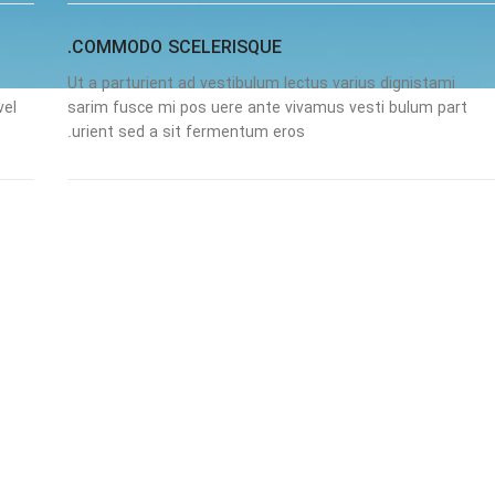
COMMODO SCELERISQUE.
Ut a parturient ad vestibulum lectus varius dignistami
vel
sarim fusce mi pos uere ante vivamus vesti bulum part
urient sed a sit fermentum eros.