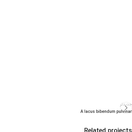
جدیدتر
A lacus bibendum pulvinar
Related projects