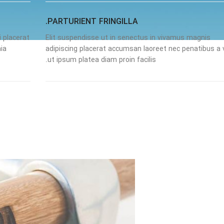
PARTURIENT FRINGILLA.
i placerat
Elit suspendisse ut in senectus in vivamus magnis
ia
adipiscing placerat accumsan laoreet nec penatibus a 
ut ipsum platea diam proin facilis.