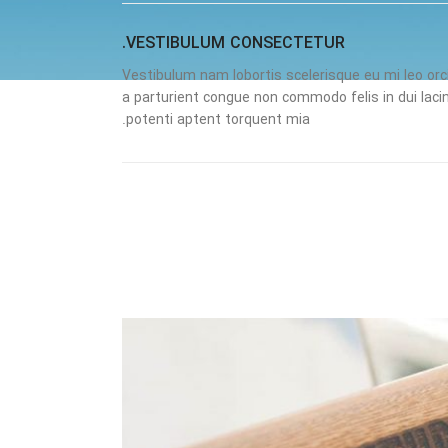
VESTIBULUM CONSECTETUR.
Vestibulum nam lobortis scelerisque eu mi leo orc
a parturient congue non commodo felis in dui lacin
potenti aptent torquent mia.